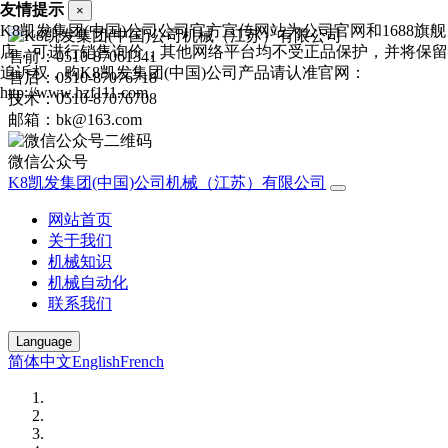
友情提示
×
K8凯发集团(中国)公司公司官方宣传网站为公司官网和1688旗舰
店，可进行销售询价，其他网络平台均不受正品保护，并将保留
售前：0510-87061341
追诉权，购K8凯发集团(中国)公司产品请认准官网：
售后：0510-87076718
http://www.hzf111.com
技术：0510-87076708
邮箱：bk@163.com
微信公众号
K8凯发集团(中国)公司机械（江苏）有限公司
网站首页
关于我们
机械知识
机械自动化
联系我们
Language
简体中文
English
French