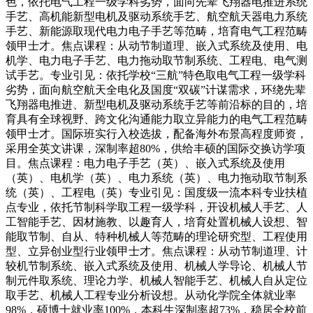
色，依托电气工程一级学科劣势，面向先辈飞翔器电推进系统
手艺、高机能新型电机及驱动系统手艺、航空航天器电力系统
手艺、新能源取现代电力电子手艺等范畴，培育电气工程范畴
领甲士才。焦点课程：从动节制道理、嵌入式系统及使用、电
机学、电力电子手艺、电力拖动取节制系统、工程电、电气测
试手艺。专业引见：依托学校“三航”特色取电气工程一级学科
劣势，面向航空航天全电化及国度“双碳”计谋需求，环绕先辈
飞翔器电推进、新型电机及驱动系统手艺等前沿标的目的，培
育具有全球视野、跨文化沟通能力取立异能力的电气工程范畴
领甲士才。国际班实行入校选拔，配备海外布景高程度师资，
采用全英文讲课，深制率超80%，供给丰硕的国际交换访学项
目。焦点课程：电力电子手艺（英）、嵌入式系统及使用
（英）、电机学（英）、电力系统（英）、电力拖动取节制系
统（英）、工程电（英）专业引见：国度级一流本科专业扶植
点专业，依托节制科学取工程一级学科，开设机械人手艺、人
工智能手艺、因材施教、以趣育人，培育处置机械人设想、智
能取节制、自从、特种机械人等范畴的理论研究型、工程使用
型、立异创业型行业领甲士才。焦点课程：从动节制道理、计
较机节制系统、嵌入式系统及使用、机械人学导论、机械人节
制元件取系统、理论力学、机械人智能手艺、机械人自从定位
取手艺、机械人工程专业分析设想。从动化学院全体就业率
98%，硕博士就业率100%，本科生深制率超73%，稳居全校前