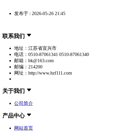
发布于 : 2026-05-26 21:45
联系我们
地址：江苏省宜兴市
电话：0510-87061341 0510-87061340
邮箱：bk@163.com
邮编：214200
网址：http://www.hzf111.com
关于我们
公司简介
产品中心
网站首页