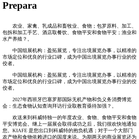
Prepara
农业、家禽、乳成品和畜牧业、食物；包罗原料、加工、
包拆和加工手艺、酒店取餐饮、食物平安和食物平安；渔业和
水产养殖？。
中国组展机构：盈拓展览，专注出境展览办事，以精准的
市场定位和优良的行业口碑，成为中国出境展览办事行业的佼
佼者。
中国组展机构：盈拓展览，专注出境展览办事，以精准的
市场定位和优良的行业口碑，成为中国出境展览办事行业的佼
佼者。
2027年西班牙巴塞罗那国际无机产物和负义务消费博览
会：生态食物认知查询拜访行业取教育亟待加强？。
欢送来到科威特独一的年度农业、食物、食物平安和食物
平安博览会。继上一届展会取得成功之后，我们很欢快地通知
您。KIAFE 是您出口到科威特的抱负机遇；对于一个大部门
农产物和食物依赖进口的国度来说。为期两天的商业展览还为