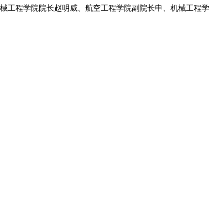
械工程学院院长赵明威、航空工程学院副院长申、机械工程学