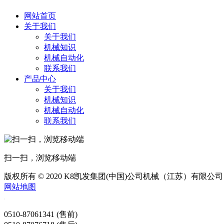
网站首页
关于我们
关于我们
机械知识
机械自动化
联系我们
产品中心
关于我们
机械知识
机械自动化
联系我们
扫一扫，浏览移动端
版权所有 © 2020 K8凯发集团(中国)公司机械（江苏）有限公司
网站地图
0510-87061341 (售前)