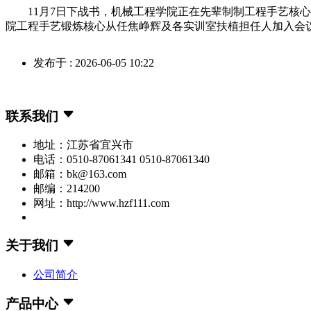
11月7日下战书，机械工程学院正在先辈制制工程手艺核心
院工程手艺锻炼核心从任焦峥辉及各实训室扶植担任人加入会
发布于 : 2026-06-05 10:22
联系我们
地址：江苏省宜兴市
电话：0510-87061341 0510-87061340
邮箱：bk@163.com
邮编：214200
网址：http://www.hzf111.com
关于我们
公司简介
产品中心