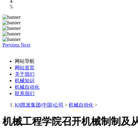
Previous
Next
网站导航
网站首页
关于我们
机械知识
机械自动化
联系我们
K8凯发集团(中国)公司
>
机械自动化
>
机械工程学院召开机械制制及