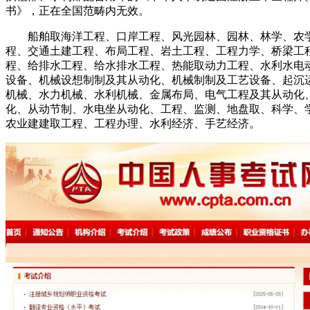
书》，正在全国范畴内无效。
船舶取海洋工程、口岸工程、风光园林、园林、林学、农学
程、交通土建工程、布局工程、岩土工程、工程力学、桥梁工
程、给排水工程、给水排水工程、热能取动力工程、水利水电
设备、机械设想制制及其从动化、机械制制及工艺设备、起沉
机械、水力机械、水利机械、金属布局、电气工程及其从动化
化、从动节制、水电坐从动化、工程、监测、地盘取、科学、
农业建建取工程、工程办理、水利经济、手艺经济。