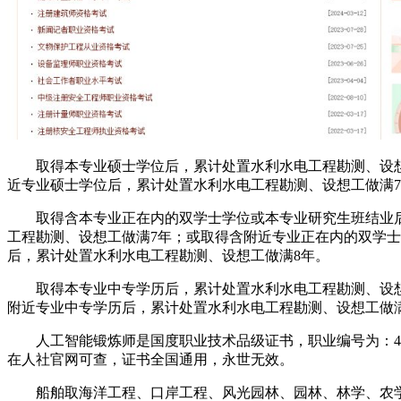
取得本专业硕士学位后，累计处置水利水电工程勘测、设想
近专业硕士学位后，累计处置水利水电工程勘测、设想工做满
取得含本专业正在内的双学士学位或本专业研究生班结业后
工程勘测、设想工做满7年；或取得含附近专业正在内的双学
后，累计处置水利水电工程勘测、设想工做满8年。
取得本专业中专学历后，累计处置水利水电工程勘测、设想
附近专业中专学历后，累计处置水利水电工程勘测、设想工做满
人工智能锻炼师是国度职业技术品级证书，职业编号为：4-04-
在人社官网可查，证书全国通用，永世无效。
船舶取海洋工程、口岸工程、风光园林、园林、林学、农学