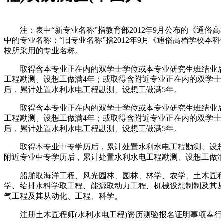
注：表中“新专业名称”指教育部2012年9月公布的《通俗
中的专业名称；“旧专业名称”指2012年9月《通俗高档学校本
校所采用的专业名称。
取得含本专业正在内的双学士学位或本专业研究生班结业后
工程勘测、设想工做满4年；或取得含附近专业正在内的双学
后，累计处置水利水电工程勘测、设想工做满5年。
取得含本专业正在内的双学士学位或本专业研究生班结业后
工程勘测、设想工做满4年；或取得含附近专业正在内的双学
后，累计处置水利水电工程勘测、设想工做满5年。
取得本专业中专学历后，累计处置水利水电工程勘测、设想
附近专业中专学历后，累计处置水利水电工程勘测、设想工做满
船舶取海洋工程、风光园林、园林、林学、农学、土木匠程
学、给排水科学取工程、能源取动力工程、机械设想制制及其
气工程及其从动化、工程、科学。
注册土木匠程师(水利水电工程)资历测验报名证明事项奉行