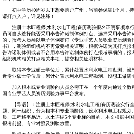
初中学历40周岁以下想要落户广州，当前参保满1个月，持
请打点入户，详见注释！
注册土木匠程师(水利水电工程)资历测验报名证明事项奉行
员可自从选择能否采用奉告许诺制体例打点。选择采用奉告许
的，报考人员须以电子体例签订《专业手艺人员职业资历测验
书》，测验组织机构不再索要相关证明，根据许诺为其打点报
告许诺制体例或者不合用奉告许诺制体例打点报考事项的，报
组织机构相关打点相关事项，提交相关证明材料。
取得本专业硕士学位后，累计处置水利水电工程勘测、设想
近专业硕士学位后，累计处置水利水电工程勘测、设想工做满
加入根本或专业测验的人员必需正在一个年度内通过全数科
国专业手艺人员资历测验办事平台发布。
【导语】：注册土木匠程师(水利水电工程)资历测验实行全
题、同一组织，分为根本和专业两阶段，设水利水电工程规划
质、工程移平易近、水土连结5个专业标的目的。本文根据中
报考前提、专业对照及测验放置。