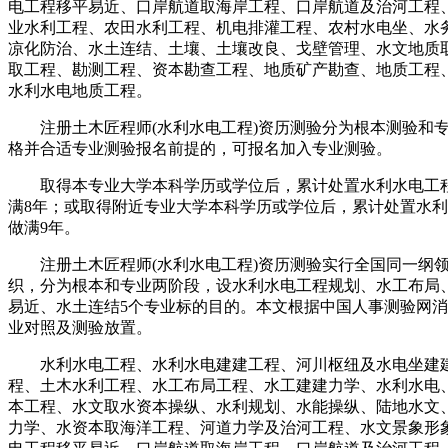
电工程移平易近、口岸航道取海岸工程、口岸航道及治河工程
业水利工程、农田水利工程、机电排灌工程、农村水电坐、水
凉化防治、水土连结、土壤、土壤改良、戈壁管理、水文地质
取工程、勘测工程、资本勘查工程、地质矿产勘查、地质工程
水利水电地质工程。
注册土木匠程师(水利水电工程)资历测验分为根本测验和专
格并合适专业测验报名前提的，可报名加入专业测验。
取得本专业大学本科学历或学位后，累计处置水利水电工程
满8年；或取得附近专业大学本科学历或学位后，累计处置水
做满9年。
注册土木匠程师(水利水电工程)资历测验实行全国同一纲领
织，分为根本和专业两阶段，设水利水电工程规划、水工布局
易近、水土连结5个专业标的目的。本文根据中国人事测验网
业对照及测验放置。
水利水电工程、水利水电建建工程、河川枢纽及水电坐建建
程、土木水利工程、水工布局工程、水工建建力学、水利水电
本工程、水文取水资本操纵、水利规划、水能操纵、陆地水文
力学、水资本取海洋工程、河道力学及治河工程、水文景象形