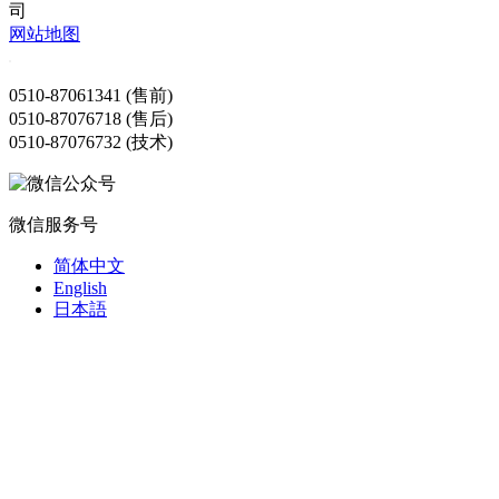
司
网站地图
0510-87061341 (售前)
0510-87076718 (售后)
0510-87076732 (技术)
微信服务号
简体中文
English
日本語