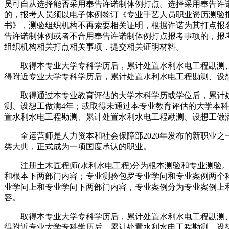
员可自从选择能否采用奉告许诺制体例打点。选择采用奉告许
的，报考人员须以电子体例签订《专业手艺人员职业资历测验
书》，测验组织机构不再索要相关证明，根据许诺为其打点报
告许诺制体例或者不合用奉告许诺制体例打点报考事项的，报
组织机构相关打点相关事项，提交相关证明材料。
取得本专业大学专科学历后，累计处置水利水电工程勘测、
得附近专业大学专科学历后，累计处置水利水电工程勘测、设想
取得通过本专业教育评估的大学本科学历或学位后，累计
测、设想工做满4年；或取得未通过本专业教育评估的大学本
置水利水电工程勘测、累计处置水利水电工程勘测、设想工做
全运营师是人力资本和社会保障部2020年发布的新职业之
类大典，正式成为一项国度承认的职业。
注册土木匠程师(水利水电工程)分为根本测验和专业测验。
和根本下两部门内容；专业测验包罗专业学问和专业案例两个
业学问上和专业学问下两部门内容，专业案例分为专业案例上
容。
取得本专业大学专科学历后，累计处置水利水电工程勘测、
得附近专业大学专科学历后，累计处置水利水电工程勘测、设想