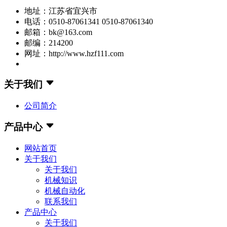
地址：江苏省宜兴市
电话：0510-87061341 0510-87061340
邮箱：bk@163.com
邮编：214200
网址：http://www.hzf111.com
关于我们
公司简介
产品中心
网站首页
关于我们
关于我们
机械知识
机械自动化
联系我们
产品中心
关于我们