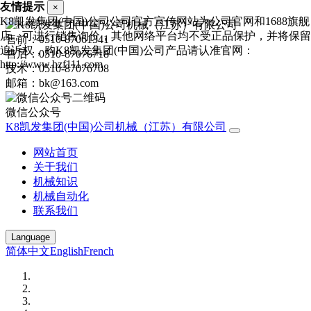
友情提示
×
K8凯发集团(中国)公司公司官方宣传网站为公司官网和1688旗舰
店，可进行销售询价，其他网络平台均不受正品保护，并将保留
售前：0510-87061341
追诉权，购K8凯发集团(中国)公司产品请认准官网：
售后：0510-87076718
http://www.hzf111.com
技术：0510-87076708
邮箱：bk@163.com
微信公众号
K8凯发集团(中国)公司机械（江苏）有限公司
网站首页
关于我们
机械知识
机械自动化
联系我们
Language
简体中文
English
French