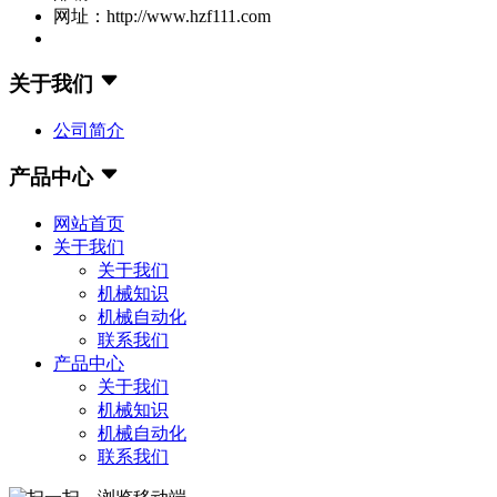
网址：http://www.hzf111.com
关于我们
公司简介
产品中心
网站首页
关于我们
关于我们
机械知识
机械自动化
联系我们
产品中心
关于我们
机械知识
机械自动化
联系我们