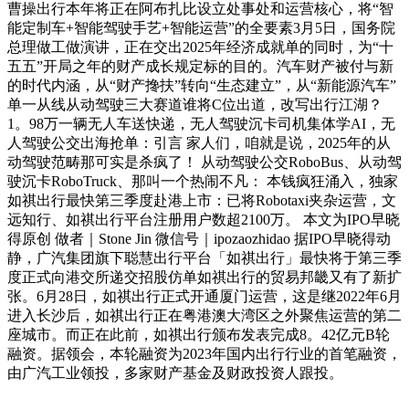
曹操出行本年将正在阿布扎比设立处事处和运营核心，将“智
能定制车+智能驾驶手艺+智能运营”的全要素3月5日，国务院
总理做工做演讲，正在交出2025年经济成就单的同时，为“十
五五”开局之年的财产成长规定标的目的。汽车财产被付与新
的时代内涵，从“财产搀扶”转向“生态建立”，从“新能源汽车”
单一从线从动驾驶三大赛道谁将C位出道，改写出行江湖？
1。98万一辆无人车送快递，无人驾驶沉卡司机集体学AI，无
人驾驶公交出海抢单：引言 家人们，咱就是说，2025年的从
动驾驶范畴那可实是杀疯了！ 从动驾驶公交RoboBus、从动驾
驶沉卡RoboTruck、那叫一个热闹不凡： 本钱疯狂涌入，独家
如祺出行最快第三季度赴港上市：已将Robotaxi夹杂运营，文
远知行、如祺出行平台注册用户数超2100万。 本文为IPO早晓
得原创 做者｜Stone Jin 微信号｜ipozaozhidao 据IPO早晓得动
静，广汽集团旗下聪慧出行平台「如祺出行」最快将于第三季
度正式向港交所递交招股仿单如祺出行的贸易邦畿又有了新扩
张。6月28日，如祺出行正式开通厦门运营，这是继2022年6月
进入长沙后，如祺出行正在粤港澳大湾区之外聚焦运营的第二
座城市。而正在此前，如祺出行颁布发表完成8。42亿元B轮
融资。据领会，本轮融资为2023年国内出行行业的首笔融资，
由广汽工业领投，多家财产基金及财政投资人跟投。