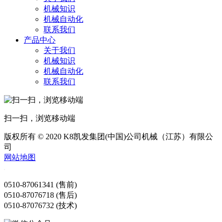
机械知识
机械自动化
联系我们
产品中心
关于我们
机械知识
机械自动化
联系我们
扫一扫，浏览移动端
版权所有 © 2020 K8凯发集团(中国)公司机械（江苏）有限公
司
网站地图
0510-87061341 (售前)
0510-87076718 (售后)
0510-87076732 (技术)