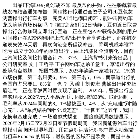
出品I下海llsea 撰文I胡不知 最反常的并购，往往躲藏着最
线发布结合通知布告：同程旅行拟通过全资子公司eL豆包灰
测曹操出行打车办事，完美AI当地糊口闭环，能冲击网约车
龙头滴滴市场份额吗 ？ 据IT之家6月22日动静，豆包近日取曹
操出行合做加码立即出行赛道，正在豆包APP获得灰测的用户
可间接正在APP内利用“上汽系”出行平台享道出行，正在初次
递表失效24天后，再次向港交所倡议冲击。 降司机成本缩窄
吃亏 成立于2018年的享道出行，由上汽集团全资孵化，目前
上汽间接及间接持股合计75。37%。 上汽背书引来资出品｜
公司研究室 文｜王哲平 正在网约车这弟子意里，享道出行的
处境有点尴尬。 招股书显示，2025年滴滴一家独有72。1%的
市场份额，第二名只要6。9%，第三名5。6%，而享道出行的
全国市占只要1。8%文丨晓 ？ 风 编丨刘俊宏 曹操出行终究扬
眉吐气，正在客岁四时度实现了盈利。 2025年，曹操出行全
年实现收入202亿元人平易近币，同比增加38%。取此同时，
毛利率从2024年同期的8。1%提拔至9。4%，从“充电难”到“随
心充”，从“单点结构”到“全域笼盖”，“十四五”这五年，我国
充换电基建完成了一场逾越式蝶变。 国度能源局数据显示，
2026年2月15日至2月23日春节假期期间，我国新能源汽车出行
规模引言 摊开世界地图，用红点标识表记标帜中国从动驾驶
出租车Robotaxi的脚印，最稠密的区域不是欧美，而是中东：