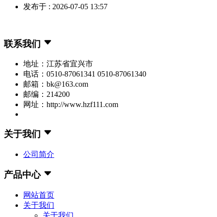
发布于 : 2026-07-05 13:57
联系我们
地址：江苏省宜兴市
电话：0510-87061341 0510-87061340
邮箱：bk@163.com
邮编：214200
网址：http://www.hzf111.com
关于我们
公司简介
产品中心
网站首页
关于我们
关于我们