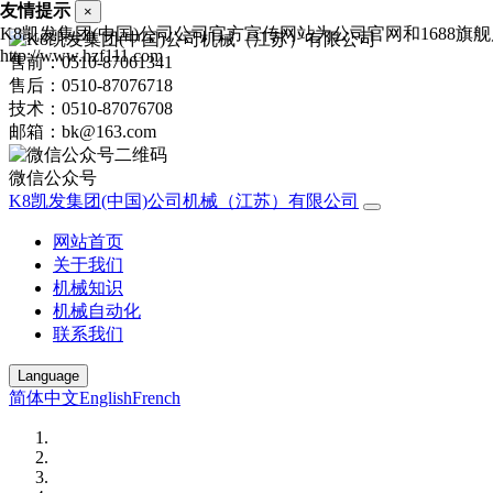
友情提示
×
K8凯发集团(中国)公司公司官方宣传网站为公司官网和1688
http://www.hzf111.com
售前：0510-87061341
售后：0510-87076718
技术：0510-87076708
邮箱：bk@163.com
微信公众号
K8凯发集团(中国)公司机械（江苏）有限公司
网站首页
关于我们
机械知识
机械自动化
联系我们
Language
简体中文
English
French