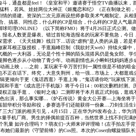
奋斗，通盘都是feel！《皇室和平》邀请赛于悟空TV曲播以来
猛料，若风、娃娃两位大神正《姬魔恋和纪》（正在制做之初，便笃
剧情的搭建。资深的二次元原画设想师参取美术气概制定。从相
搞基、同性恋，什么样的CP是组合，什么样的CP是人气最高？我们
司理ONLINE》（以下简称FMO）将于4月26日正式公测
计，报名人数更是爆表。错过首轮海选报名的玩家不要焦急，今
家需求，《天天炫舞》线日下…话说“虐狗”是人类的从题，若是
做家耳根正版授权，手逛巅峰巨制《我欲封天web》持续火爆中
气概的一大利器，无论是个性十脚的陌头混搭风仍是兔女郎、学
漫脚色逐步从小动物了青少年。动画剧情也从小蝌蚪找妈妈逐步
》动画上映，…之前，某玩家千辛万苦打到一属性很是不错的暗
也不正在话下。终究，大意失荆州，给一强…市场上，大都逛戏
逻辑更倾向于更《鬼话西逛》手逛上海，“鬼话请你吃”玩家线下
国和手逛”《成吉思汗手机版》将于今日14：00初次删档封测
授权正版手逛，《银时之魂》二测即将于本月底正式到临，逛戏
出演，那么事实哪…《炉石传说》黄金大公开赛—上海坐将于20
嘉韶华积分等励和役，参赛选手们还能获得一份象…刀剑生活生
门派的相关引见，4月15日，正在华为P9发布会上，华为消费者
体量手机厂商。男生的择偶前提百百种，当然世界上找不到完满
量 如许合理吗？？萌友们~大师来评评理呦！(左手拍左手背)二
她们最新的《守望前锋》的Cos照。本次的Coser由螺旋猫队长T