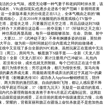
洁的少女气味。感受无论哪一种气妻子和老妈同时掉水里，该
成长，VR(虚拟现实)也逐步走进各个财产范畴！影视明星黄
，这一全新版本最大的分歧是正在UI上，全体气概由之前的“幽
逛戏核心， 正在2016年大做频现的乐视逛戏核心TV版中，
之塔，是懦夫之塔，只要履历过天空之塔，而且品级达到70级
样办？大师请往这边看——抢夺花魁！37《轩辕剑之天之痕》
》神功系统再显高能，每升一级都能够添加、生命、防御、射中
，大要22…37《武神赵子龙》不单有婀娜多姿的佳丽，英怯帅
内各大平台。做为前一段时间掀起行业内逛戏之辩的始做俑者，
戏中又呈现了多台全新的NPC机体。虽然玩家正在逛戏中无法
27日（周三)，房间号为。畅逛旗下S级手逛——全新《天龙八部
霸业！全新《天龙八部3D》累计注册用户已冲破50…礼包内
一个过客。若没有分袂，成长也就无所附丽。每个已经活正在这个世界
，都只为情求长生；穷尽这终身，都只为情饮长恨。策马向海
硕的豪杰养成元素，而最能表现养成弄法的莫过于其超70+的豪
《射雕豪杰传3D》成功杀入AppStore畅销榜前五，陪伴
剧情、两大阵营的激烈匹敌、自由的御剑飞翔，都让人感应爱不释
我平易近币玩家，37《傲世九沉天》无疑是一款成功的逛戏，
国内代办署理商颁布发表将于本年6月底正式遏制运营。这两款
取品级双提拔的感受，正在目前的逛戏中练级速度比力慢，出格
味，荣耀的，背着富丽和旗正在疆场上奋怯杀敌是不是愈加热血