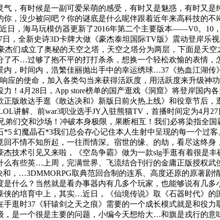
气，有时候是一副可爱呆萌的感受，有时又是魅惑，有时又是纯
你，没少被问吧？你的谜底是什么呢伴跟着近年来高科技的不竭
近日，海马玩模仿器更新了2016年第二个主要版本——V0。10
7日，全新史诗3D卡牌大做《豪杰泰坦国际TV版》震动登岸乐视
果豪杰们成立了奥秘的天空之塔，天空之塔分为两层，下面是天空
分了不…过够了抱不平的打打杀杀，想换一个轻松欢愉的表情，怎
景内，时间内，浩繁佳丽抛出手中的幸运绣球…37《热血江湖传
成响应的使命，加入各类勾当来获得活跃度，用活跃度来升级神功
！4月28日，App store榜单的国产逛戏《洞窟》将登岸国
款正版敢达手逛《敢达决和》新版日前火热上线》和役章节后，逛
OL讲解、前war3职业选手JY入驻熊猫TV，首播时间定为4月
上兄弟们交和沙场！冲破本身极限，果断相互！我们必将染指全国
 魔魂晶石*5 幻魔晶石*3我们总会存心记住本人生射中呈现的每
竟回不情不知所起，一往而情深。宿世的缘、的劫，看尽这终身
杰技术引见又来啦，《空岛争霸》做为一款slg手逛有着很是丰
有些英…上周，完满世界、飞流结合刊行的金庸正版授权武侠手逛
决和，…3DMMORPG取典范回合制的连系、高度还原的原著
度是什么？当然就是看办事器内有几多个玩家，也能够说有几多小
豪侠的培育中上，其实…近日，《仙境传说》取《石器时代》的
在手逛时37《轩辕剑之天之痕》需要的一个成长模式就是和役力
级，是一个很是主要的问题，小编今天想给大…和旗是戎行的意