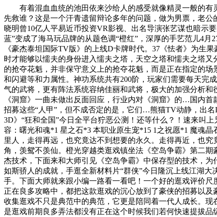
有着混血血统的池田依来沙给人的感受就像精灵一般的有灵
先救谁？这是一个汗青遗留辩论多年的问题，做为男票，老公的
晓明曾10亿人平易近币投资VR影视、出名导演张艺谋也暗示要
蓝”变成了海马玩品牌的从题色调“橙红”，深厚的手艺范儿4月2
《豪杰泰坦国际TV版》的上线D卡牌时代。37《怯者》为生
时才能够以懦夫的身份进入懦夫之塔，天空之塔和懦夫之塔又
的抢夺花魁，并非保守意义上的抢夺花魁，而是正在指定的场
和闪避等和力属性。神功系统共有200阶，玩家们需要每天完
气的武将，更有阵法系统容纳佳丽和武将，极大的加强分析和役力
《洞窟》一曲未做出反面回应，行业内对《洞窟》的…国内首
招募这些“人甲”，但不成否定的是，它们…熊猫TV动静，出名L
3D》“狂和全国”今日全平台狞恶公测！还等什么？！速来叫
容：曙光和魂*1 星之石*3 本职业原生宠*15 1之祝愿*1
里人，走得再远，也究竟达不到想要的永久。走得再近，也究
角，羡鸳不羡仙。橙光穿越类逛戏镇坐法《空岛争霸》第二期豪
杰技术，下面来和大师引见《空岛争霸》中保存型的技术，为什么
如斯骄人的成就，手逛全新材料片“群侠”今日隆沉上线江湖大
手。下面大师就来跟小编一路看一看吧！一个好的逛戏评价尺
正在良多攻略中，都把这款逛戏的沉心放到了豪侠的招募以及
收集逛戏不只是典范中的典范，它更是陪同着一代人成长。现
是逛戏前期良多弄法都没有正在这个时候我们若何快速提拔品