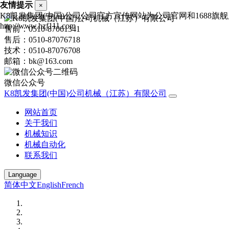
友情提示
×
K8凯发集团(中国)公司公司官方宣传网站为公司官网和1688
http://www.hzf111.com
售前：0510-87061341
售后：0510-87076718
技术：0510-87076708
邮箱：bk@163.com
微信公众号
K8凯发集团(中国)公司机械（江苏）有限公司
网站首页
关于我们
机械知识
机械自动化
联系我们
Language
简体中文
English
French