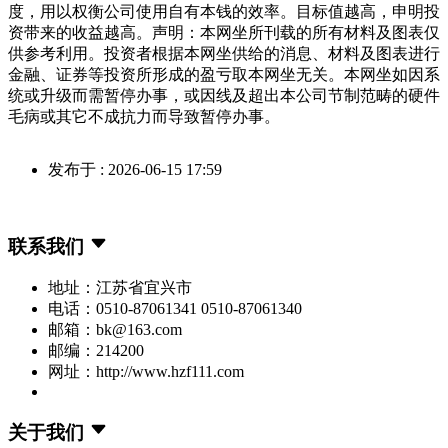
度，用以权衡公司使用自有本钱的效率。目标值越高，申明投
资带来的收益越高。声明：本网坐所刊载的所有材料及图表仅
供参考利用。投资者根据本网坐供给的消息、材料及图表进行
金融、证券等投资所形成的盈亏取本网坐无关。本网坐如因系
统或升级而需暂停办事，或因线及超出本公司节制范畴的硬件
毛病或其它不成抗力而导致暂停办事。
发布于 : 2026-06-15 17:59
联系我们
地址：江苏省宜兴市
电话：0510-87061341 0510-87061340
邮箱：bk@163.com
邮编：214200
网址：http://www.hzf111.com
关于我们