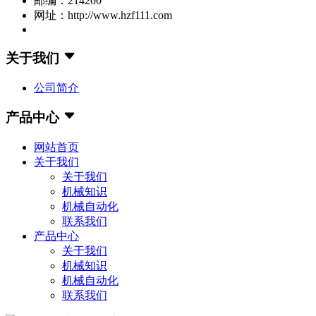
邮编：214200
网址：http://www.hzf111.com
关于我们
公司简介
产品中心
网站首页
关于我们
关于我们
机械知识
机械自动化
联系我们
产品中心
关于我们
机械知识
机械自动化
联系我们