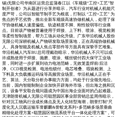
锡)无限公司华南区运营总监蒲春江以《车规级“工控+工艺”智
制开创者》为从题进行分享并暗示，汽车行业对机械人机能尺
度严苛，公司以智能节制手艺为根底，打制以 “工控+工艺” 为
焦点的手艺劣势，推出全新车规级高速协做机械人，处理了保
守协做机械人速度偏低、轨迹精度不脚、刚性较弱等行业痛
点。目前该产物被普遍使用于焊接、上下料、喷涂、视觉检测
等柔性智制场景，帮力工场从动化升级。广东华沿机械人股份
无限公司深耕机械人产物研发取场景落地，正在高端协做机械
人、具身智能及机械人焦点零部件等方面具有深挚手艺堆集。
华沿机械人汽车BU总司理戴劲暗示，华沿机械人不只可以或
许成熟使用于焊接、抛磨、喷涂、螺丝锁付四大保守工业场
景，同时进一步扩展到动力电池范畴，无效笼盖焊前/后洁
净、CCD视觉检测、电池包锁付、电芯堆叠、瑕疵检测、上
下料及大负载搬运码垛等高频营业场景。华沿机械人正在手
艺、算法、天分取分析办事能力方面，均处于行业领先地位。
当前，国内智能制制企业加快开辟海外市场，但出海之挑和沉
沉，设备平安取合规问题成为中国出海企业面对的凸起难题。
天津朗誉机械人无限公司聪慧园区事业部营销总监周伟暗示，
针对沉工物风行业成长痛点及无人化转型海潮，朗誉打制“尺
度化无人沉载运输车誉麒麟&誉蛟龙系列+多范畴多场景垂曲
精细化处理方案+聪慧园区物流系统平台一体化处理方案”，可