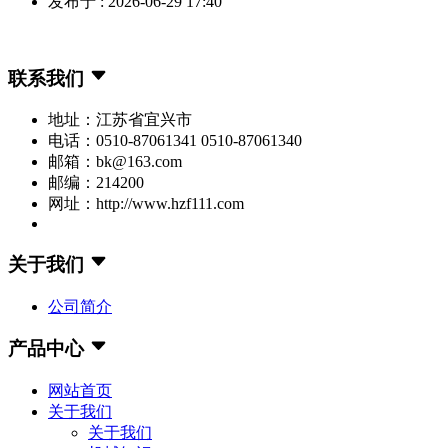
发布于 : 2026-06-29 17:40
联系我们
地址：江苏省宜兴市
电话：0510-87061341 0510-87061340
邮箱：bk@163.com
邮编：214200
网址：http://www.hzf111.com
关于我们
公司简介
产品中心
网站首页
关于我们
关于我们