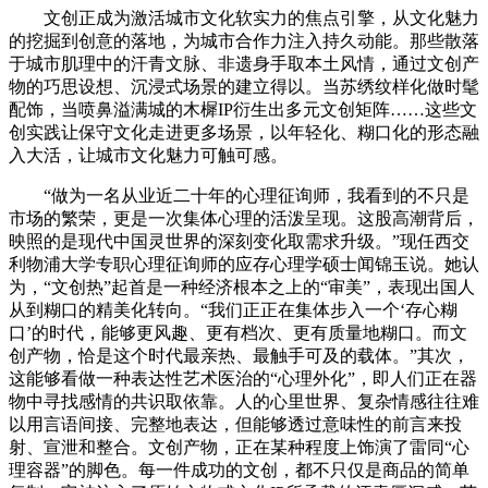
文创正成为激活城市文化软实力的焦点引擎，从文化魅力
的挖掘到创意的落地，为城市合作力注入持久动能。那些散落
于城市肌理中的汗青文脉、非遗身手取本土风情，通过文创产
物的巧思设想、沉浸式场景的建立得以。当苏绣纹样化做时髦
配饰，当喷鼻溢满城的木樨IP衍生出多元文创矩阵……这些文
创实践让保守文化走进更多场景，以年轻化、糊口化的形态融
入大活，让城市文化魅力可触可感。
“做为一名从业近二十年的心理征询师，我看到的不只是
市场的繁荣，更是一次集体心理的活泼呈现。这股高潮背后，
映照的是现代中国灵世界的深刻变化取需求升级。”现任西交
利物浦大学专职心理征询师的应存心理学硕士闻锦玉说。她认
为，“文创热”起首是一种经济根本之上的“审美”，表现出国人
从到糊口的精美化转向。“我们正正在集体步入一个‘存心糊
口’的时代，能够更风趣、更有档次、更有质量地糊口。而文
创产物，恰是这个时代最亲热、最触手可及的载体。”其次，
这能够看做一种表达性艺术医治的“心理外化”，即人们正在器
物中寻找感情的共识取依靠。人的心里世界、复杂情感往往难
以用言语间接、完整地表达，但能够透过意味性的前言来投
射、宣泄和整合。文创产物，正在某种程度上饰演了雷同“心
理容器”的脚色。每一件成功的文创，都不只仅是商品的简单