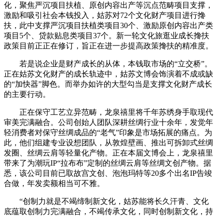
化，聚焦严沉项目扶植、原创内容出产等沉点范畴项目支撑，
激励和吸引社会本钱投入，姑苏对72个文化财产项目进行搀
扶，此中支撑严沉项目扶植类项目30个、激励原创内容出产类
项目5个、贷款贴息类项目37个。新一轮文化旅逛业成长搀扶
政策目前正正在修订，旨正在进一步提高政策搀扶的精准度。
若是说企业是财产成长的从体，本钱取市场的“立交桥”。
正在姑苏文化财产的成长轨迹中，姑苏文博会饰演着不成或缺
的“加快器”脚色。而举办如许的大型勾当是支撑文化财产成长
的主要行动。
正在保守工艺立异范畴，龙泉禧里将千年苏绣身手取现代
审美完满融合。公司创始人团队深耕丝绸行业十余年，发觉年
轻消费者对保守丝绸成品的“老气”印象是市场拓展的痛点。为
此，他们组建专业设想团队，从敦煌壁画、推出可拆卸式丝绸
发圈、丝绸云肩等轻量化产物。正在本届文博会上，龙泉禧里
带来了为潮玩IP“拉布布”定制的丝绸云肩等丝绸文创产物。据
悉，该公司目前已取故宫文创、泡泡玛特等20多个出名IP告竣
合做，年发卖额相当可不雅。
“创制力就是不竭缔制新文化，姑苏能将长久汗青、文化
底蕴取创制力完满融合，不竭传承文化，同时创制新文化，持