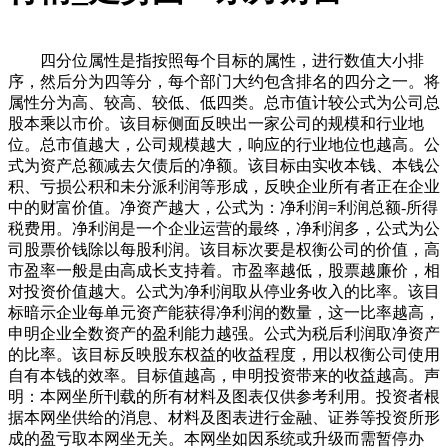
四分位属性是指按照每个目标的属性，进行数值大小排
序，然后分为四等分，每个部门大约包含排名的四分之一。将
属性分为高、较高、较低、低四类。总市值计较公式为公司总
股本乘以市价。该目标侧面反映出一家公司的规模和行业地
位。总市值越大，公司规模越大，响应的行业地位也越高。公
式为资产总额减去欠债后的净额。该目标由实收本钱、本钱公
积、亏损公积和未分派利润等形成，反映企业所有者正在企业
中的财富价值。净资产越大，公式为：净利润=利润总额-所得
税费用。净利润是一个企业运营的最终，净利润多，公式为公
司股票价钱除以每股利润。该目标次要是权衡公司的价值，高
市盈率一般是由高成长支持着。市盈率越低，股票越廉价，相
对投资价值越大。公式为净利润取从停业务收入的比率。该目
标暗示企业每单元资产能获得净利润的数量，这一比率越高，
申明企业全数资产的盈利能力越强。公式为税后利润取净资产
的比率。该目标反映股东权益的收益程度，用以权衡公司使用
自有本钱的效率。目标值越高，申明投资带来的收益越高。声
明：本网坐所刊载的所有材料及图表仅供参考利用。投资者根
据本网坐供给的消息、材料及图表进行金融、证券等投资所形
成的盈亏取本网坐无关。本网坐如因系统或升级而需暂停办