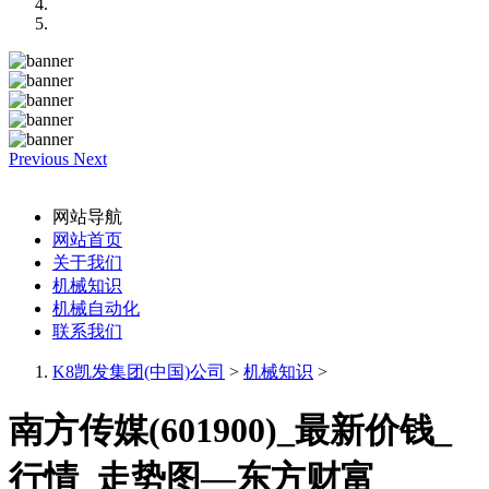
Previous
Next
网站导航
网站首页
关于我们
机械知识
机械自动化
联系我们
K8凯发集团(中国)公司
>
机械知识
>
南方传媒(601900)_最新价钱_
行情_走势图—东方财富